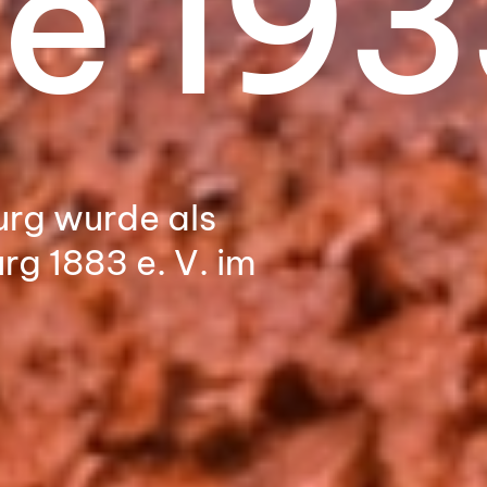
ce 193
urg wurde als
rg 1883 e. V. im